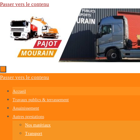
Passer vers le contenu
Passer vers le contenu
Accueil
Travaux publics & terrassement
Assainissement
Autres prestations
Nos matériaux
Transport