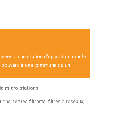
usées à une station d’épuration pour le
lus souvent à une commune ou un
de micro-stations
.
ns, tertres filtrants, filtres à roseaux,