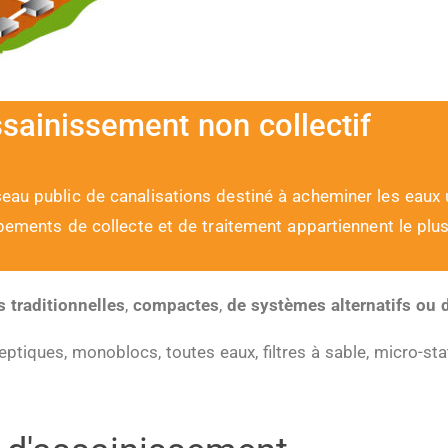
ssainissement non collectif
eau public de canalisations destiné à acheminer les eaux 
uipements de collecte et de traitement appartiennent le p
es traditionnelles
,
compactes
,
de systèmes alternatifs ou 
ptiques, monoblocs, toutes eaux, filtres à sable, micro-statio