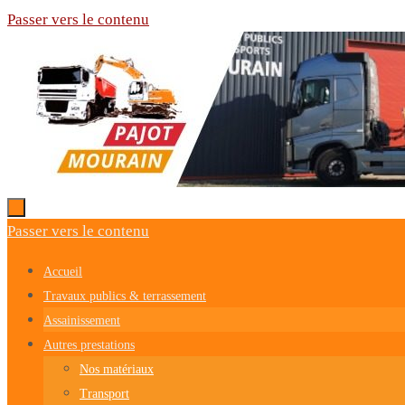
Passer vers le contenu
Passer vers le contenu
Accueil
Travaux publics & terrassement
Assainissement
Autres prestations
Nos matériaux
Transport