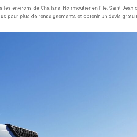
es environs de Challans, Noirmoutier-en-l’Île, Saint-Jean-d
us pour plus de renseignements et obtenir un devis gratuit