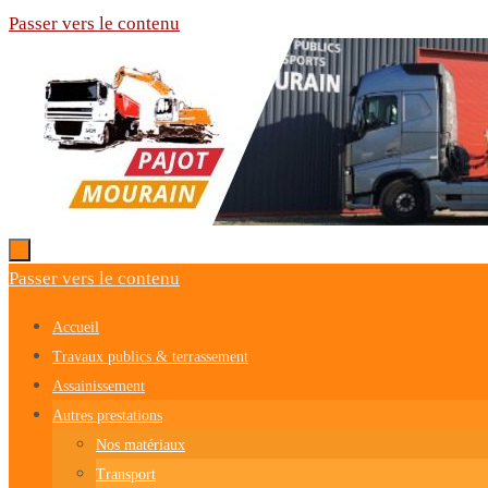
Passer vers le contenu
Passer vers le contenu
Accueil
Travaux publics & terrassement
Assainissement
Autres prestations
Nos matériaux
Transport