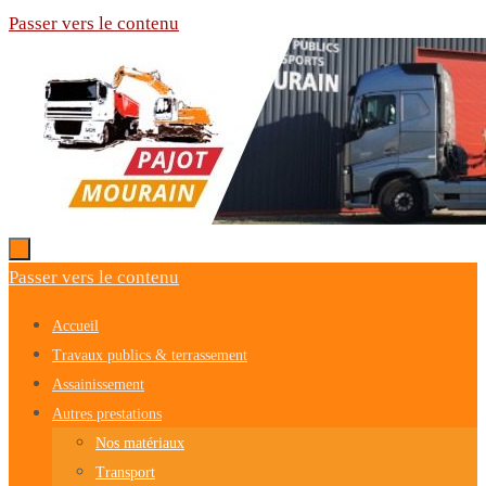
Passer vers le contenu
Passer vers le contenu
Accueil
Travaux publics & terrassement
Assainissement
Autres prestations
Nos matériaux
Transport