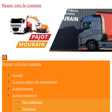
Passer vers le contenu
Passer vers le contenu
Accueil
Travaux publics & terrassement
Assainissement
Autres prestations
Nos matériaux
Transport