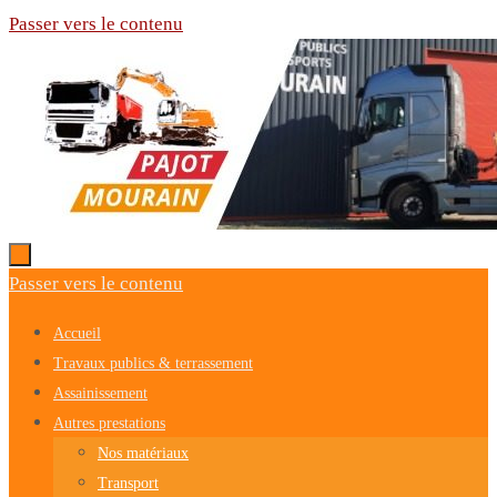
Passer vers le contenu
Passer vers le contenu
Accueil
Travaux publics & terrassement
Assainissement
Autres prestations
Nos matériaux
Transport